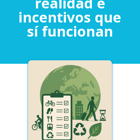
realidad e
incentivos que
sí funcionan