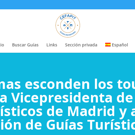
cio
Buscar Guías
Links
Sección privada
Español
as esconden los tou
la Vicepresidenta de
ísticos de Madrid y 
ión de Guías Turísti