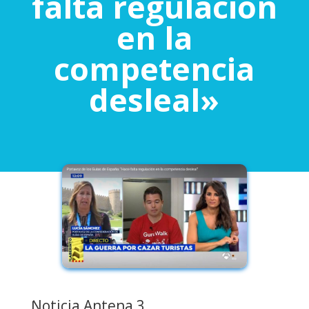
falta regulación
en la
competencia
desleal»
Noticia Antena 3