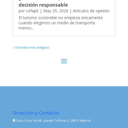
decisión responsable
por
cefapit
|
May 29, 2026
|
Artículos de opinión
El turismo sostenible no empieza únicamente
cuando elegimos un medio de transporte
menos...
« Entradas más antiguas
Dirección y Contacto
Calle Gran Vía 69, planta 7 oficina 2, 28013 Madrid.