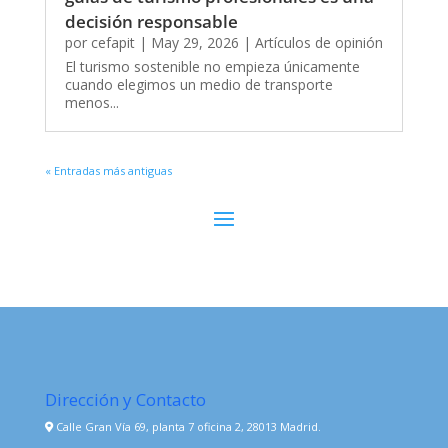
decisión responsable
por
cefapit
|
May 29, 2026
|
Artículos de opinión
El turismo sostenible no empieza únicamente
cuando elegimos un medio de transporte
menos...
« Entradas más antiguas
Dirección y Contacto
Calle Gran Vía 69, planta 7 oficina 2, 28013 Madrid.