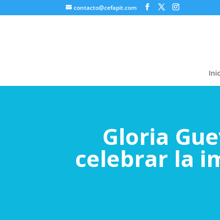
contacto@cefapit.com
Ini
Gloria Gue
celebrar la i