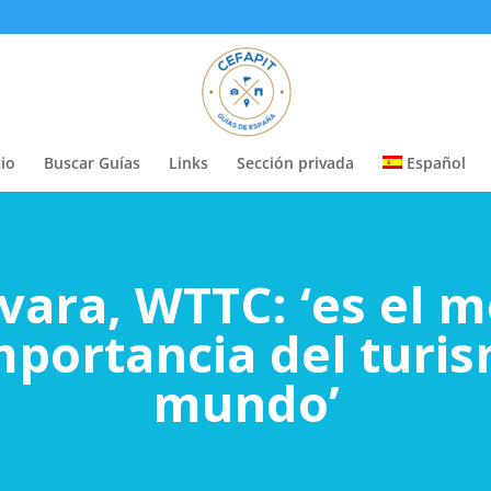
cio
Buscar Guías
Links
Sección privada
Español
vara, WTTC: ‘es el
mportancia del turi
mundo’