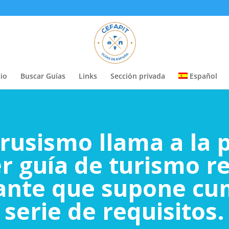
cio
Buscar Guías
Links
Sección privada
Español
rusismo llama a la 
er guía de turismo r
itante que supone cu
serie de requisitos.