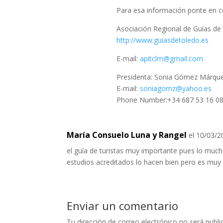
Para esa información ponte en c
Asociación Regional de Guías de
http://www.guiasdetoledo.es
E-mail:
apitclm@gmail.com
Presidenta: Sonia Gómez Márqu
E-mail:
soniagomz@yahoo.es
Phone Number:+34 687 53 16 0
María Consuelo Luna y Rangel
el 10/03/2
el guía de turistas muy importante pues lo muc
estudios acreditados lo hacen bien pero es muy 
Enviar un comentario
Tu dirección de correo electrónico no será publi