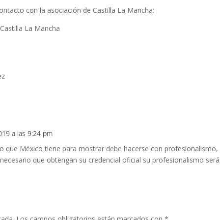
ontacto con la asociación de Castilla La Mancha:
 Castilla La Mancha
ez
8
019 a las 9:24 pm
ho que México tiene para mostrar debe hacerse con profesionalismo, 
necesario que obtengan su credencial oficial su profesionalismo será 
cada.
Los campos obligatorios están marcados con
*