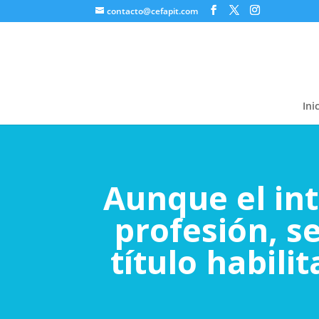
contacto@cefapit.com
Ini
Aunque el int
profesión, s
título habil