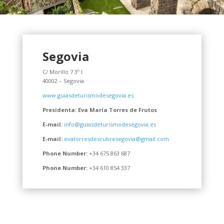
Segovia
C/ Morillo 7 3º I
40002 – Segovia
www.guiasdeturismodesegovia.es
Presidenta: Eva María Torres de Frutos
E-mail:
info@guiasdeturismodesegovia.es
E-mail:
evatorresdescubresegovia@gmail.com
Phone Number:
+34 675 863 687
Phone Number:
+34 610 854 337