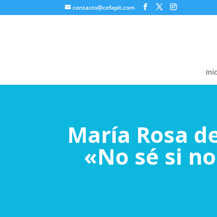
contacto@cefapit.com
Ini
María Rosa de
«No sé si n