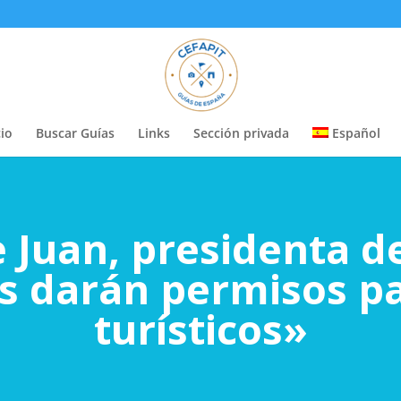
cio
Buscar Guías
Links
Sección privada
Español
 Juan, presidenta d
os darán permisos pa
turísticos»