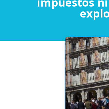
impuestos ni 
expl