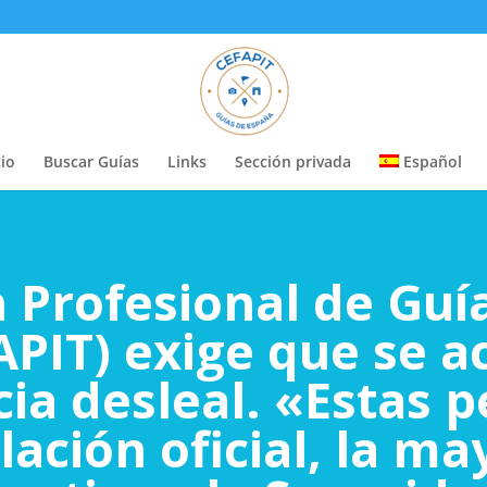
cio
Buscar Guías
Links
Sección privada
Español
n Profesional de Guí
APIT) exige que se a
a desleal. «Estas 
ulación oficial, la m