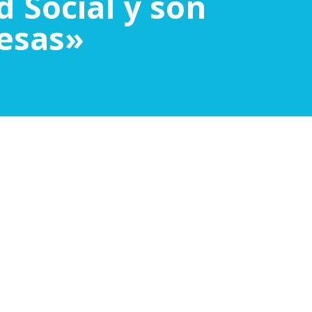
d Social y son
esas»