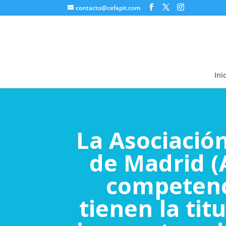
contacto@cefapit.com
Ini
La Asociació
de Madrid (
competenci
tienen la tit