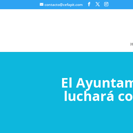
contacto@cefapit.com
El Ayunta
luchará co