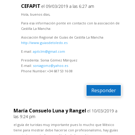
CEFAPIT
el 09/03/2019 a las 6:27 am
Hola, buenos días,
Para esa información ponte en contacto con la asociación de
Castilla La Mancha:
Asociación Regional de Guías de Castilla La Mancha
http://www.guiasdetoledo.es
E-mail:
apitclm@gmail.com
Presidenta: Sonia Gómez Márquez
E-mail:
soniagomz@yahoo.es
Phone Number:+34 687 53 16 08
Responder
María Consuelo Luna y Rangel
el 10/03/2019 a
las 9:24 pm
el guía de turistas muy importante pues lo mucho que México
tiene para mostrar debe hacerse con profesionalismo, hay guías